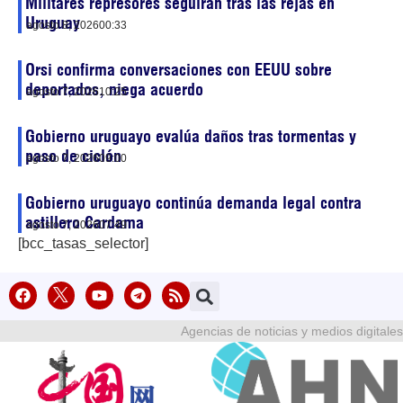
Militares represores seguirán tras las rejas en
Uruguay
agosto 8, 2026
00:33
Orsi confirma conversaciones con EEUU sobre
deportados, niega acuerdo
agosto 7, 2026
10:25
Gobierno uruguayo evalúa daños tras tormentas y
paso de ciclón
agosto 7, 2026
09:00
Gobierno uruguayo continúa demanda legal contra
astillero Cardama
agosto 7, 2026
07:49
[bcc_tasas_selector]
Agencias de noticias y medios digitales