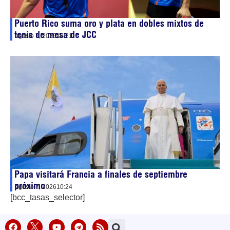
Puerto Rico suma oro y plata en dobles mixtos de
tenis de mesa de JCC
agosto 7, 2026
16:21
Papa visitará Francia a finales de septiembre
próximo
agosto 7, 2026
10:24
[bcc_tasas_selector]