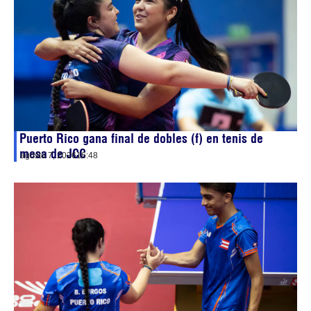
Puerto Rico gana final de dobles (f) en tenis de
mesa de JCC
agosto 7, 2026
16:48