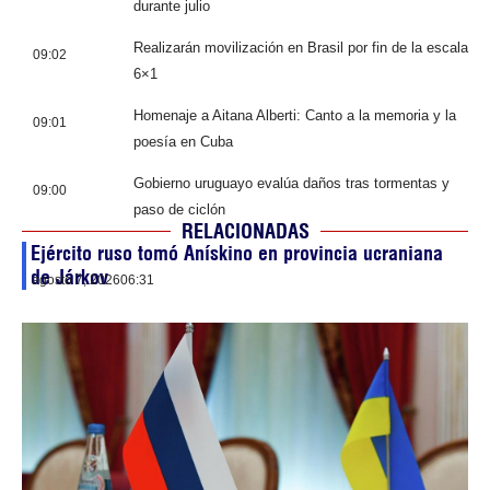
durante julio
Realizarán movilización en Brasil por fin de la escala
09:02
6×1
Homenaje a Aitana Alberti: Canto a la memoria y la
09:01
poesía en Cuba
Gobierno uruguayo evalúa daños tras tormentas y
09:00
paso de ciclón
RELACIONADAS
Ejército ruso tomó Anískino en provincia ucraniana
de Járkov
agosto 7, 2026
06:31