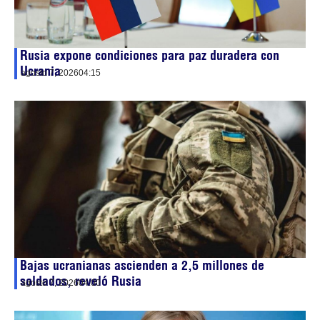
Rusia expone condiciones para paz duradera con
Ucrania
agosto 7, 2026
04:15
Bajas ucranianas ascienden a 2,5 millones de
soldados, reveló Rusia
agosto 7, 2026
04:00