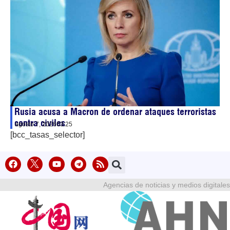
Rusia acusa a Macron de ordenar ataques terroristas
contra civiles
agosto 7, 2026
03:25
[bcc_tasas_selector]
Agencias de noticias y medios digitales