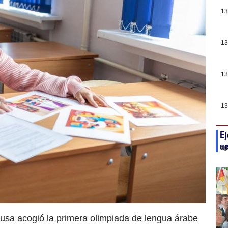
13
13
13
13
Ej
uc
ag
rusa acogió la primera olimpiada de lengua árabe