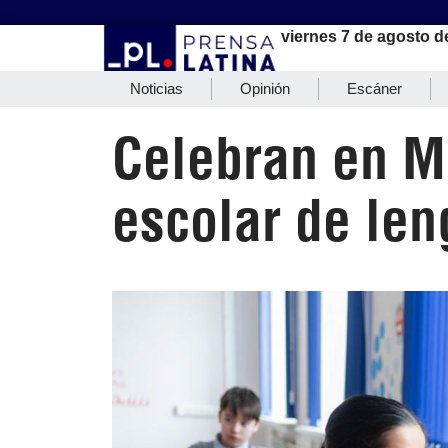
viernes 7 de agosto d
Noticias
Opinión
Escáner
Celebran en M
escolar de len