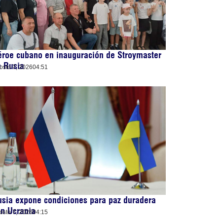
roe cubano en inauguración de Stroymaster
n Rusia
osto 7, 2026
04:51
sia expone condiciones para paz duradera
n Ucrania
osto 7, 2026
04:15