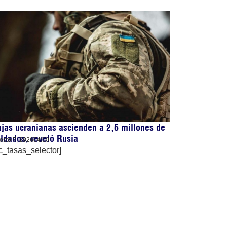
jas ucranianas ascienden a 2,5 millones de
ldados, reveló Rusia
osto 7, 2026
04:00
c_tasas_selector]