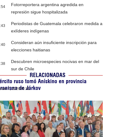
Fotorreportera argentina agredida en
:54
represión sigue hospitalizada
Periodistas de Guatemala celebraron medida a
:43
exlíderes indígenas
Consideran aún insuficiente inscripción para
:40
elecciones haitianas
Descubren microespecies nocivas en mar del
:38
sur de Chile
RELACIONADAS
ército ruso tomó Anískino en provincia
raniana de Járkov
osto 7, 2026
06:31