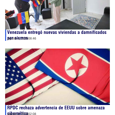
Venezuela entregó nuevas viviendas a damnificados
por sismos
agosto 4, 2026
08:46
RPDC rechaza advertencia de EEUU sobre amenaza
cibernética
agosto 4, 2026
02:08