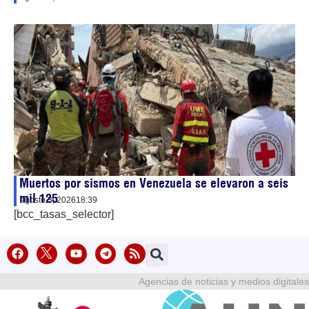
Muertos por sismos en Venezuela se elevaron a seis
mil 125
agosto 3, 2026
18:39
[bcc_tasas_selector]
Agencias de noticias y medios digitales