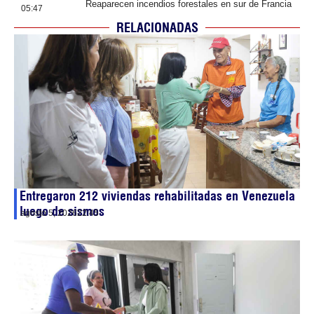
Reaparecen incendios forestales en sur de Francia
05:47
RELACIONADAS
Entregaron 212 viviendas rehabilitadas en Venezuela
luego de sismos
agosto 5, 2026
22:45