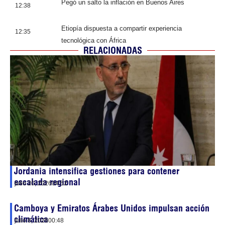
Pegó un salto la inflación en Buenos Aires
12:38
Etiopía dispuesta a compartir experiencia
12:35
tecnológica con África
RELACIONADAS
Jordania intensifica gestiones para contener
escalada regional
julio 20, 2026
04:52
Camboya y Emiratos Árabes Unidos impulsan acción
climática
julio 8, 2026
00:48