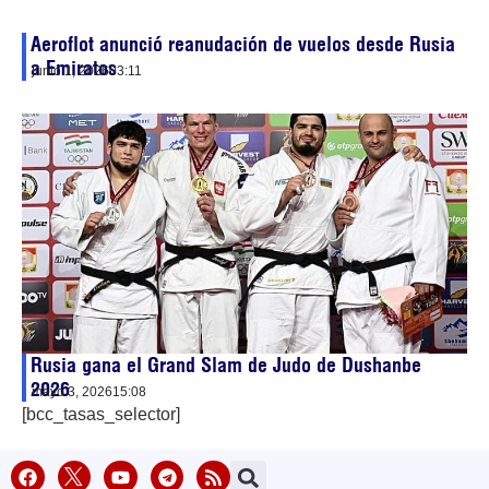
Aeroflot anunció reanudación de vuelos desde Rusia
a Emiratos
junio 1, 2026
03:11
Rusia gana el Grand Slam de Judo de Dushanbe
2026
mayo 3, 2026
15:08
[bcc_tasas_selector]