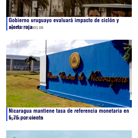
Gobierno uruguayo evaluará impacto de ciclón y
alerta roja
agosto 7, 2026
01:06
Nicaragua mantiene tasa de referencia monetaria en
5,75 por ciento
agosto 7, 2026
01:05