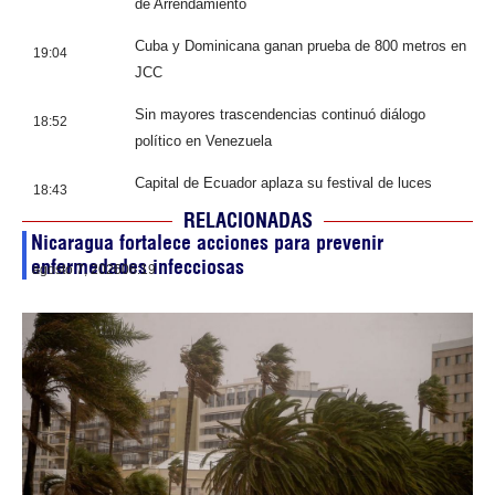
de Arrendamiento
Cuba y Dominicana ganan prueba de 800 metros en
19:04
JCC
Sin mayores trascendencias continuó diálogo
18:52
político en Venezuela
Capital de Ecuador aplaza su festival de luces
18:43
RELACIONADAS
Nicaragua fortalece acciones para prevenir
enfermedades infecciosas
agosto 7, 2026
06:19