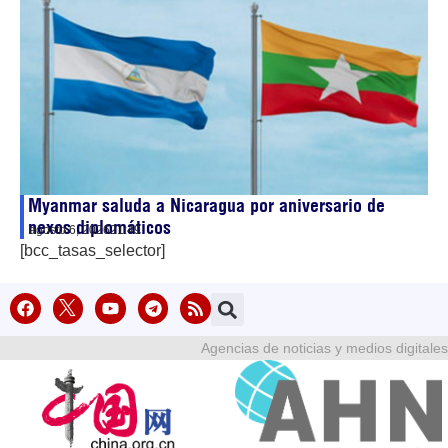
Myanmar saluda a Nicaragua por aniversario de
nexos diplomáticos
agosto 6, 2026
21:49
[bcc_tasas_selector]
Agencias de noticias y medios digitales