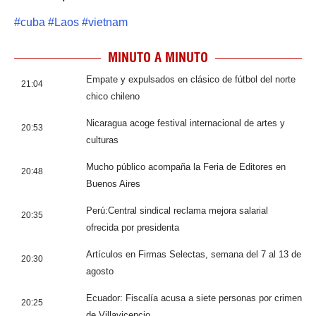
#
cuba
#
Laos
#
vietnam
MINUTO A MINUTO
Empate y expulsados en clásico de fútbol del norte
21:04
chico chileno
Nicaragua acoge festival internacional de artes y
20:53
culturas
Mucho público acompaña la Feria de Editores en
20:48
Buenos Aires
Perú:Central sindical reclama mejora salarial
20:35
ofrecida por presidenta
Artículos en Firmas Selectas, semana del 7 al 13 de
20:30
agosto
Ecuador: Fiscalía acusa a siete personas por crimen
20:25
de Villavicencio