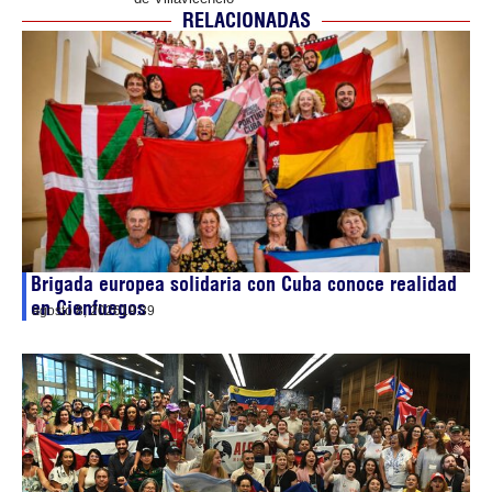
RELACIONADAS
Brigada europea solidaria con Cuba conoce realidad
en Cienfuegos
agosto 8, 2026
19:39