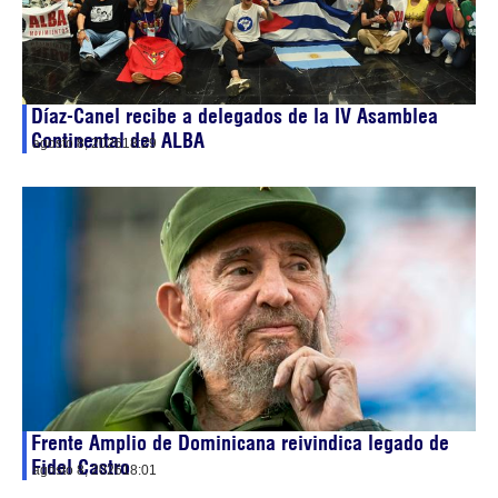
Díaz-Canel recibe a delegados de la IV Asamblea
Continental del ALBA
agosto 8, 2026
18:29
Frente Amplio de Dominicana reivindica legado de
Fidel Castro
agosto 8, 2026
18:01