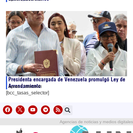
Presidenta encargada de Venezuela promulgó Ley de
Arrendamiento
agosto 7, 2026
19:43
[bcc_tasas_selector]
Agencias de noticias y medios digitales