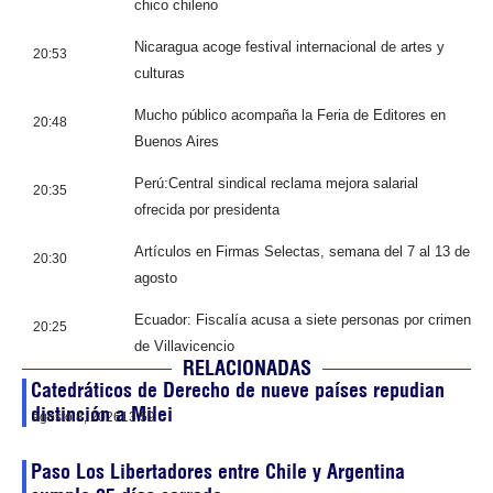
chico chileno
Nicaragua acoge festival internacional de artes y
20:53
culturas
Mucho público acompaña la Feria de Editores en
20:48
Buenos Aires
Perú:Central sindical reclama mejora salarial
20:35
ofrecida por presidenta
Artículos en Firmas Selectas, semana del 7 al 13 de
20:30
agosto
Ecuador: Fiscalía acusa a siete personas por crimen
20:25
de Villavicencio
RELACIONADAS
Catedráticos de Derecho de nueve países repudian
distinción a Milei
agosto 8, 2026
13:59
Paso Los Libertadores entre Chile y Argentina