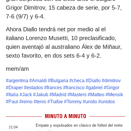
Grigor Dimitrov, 15 cabeza de serie, por 5-7,
7-6 (9/7) y 6-4.
Ahora Diallo tendrá net por medio al el
italiano Lorenzo Musetti, 10 preclasificado,
quien aventajó al australiano Álex de Miñaur,
sexto favorito, en dos sets 6-4 y 6-2.
mem/am
#
argentina
#
Arnaldi
#
Bulgaria
#
checa
#
Diallo
#
dimitrov
#
Draper
#
estados
#
frances
#
francisco
#
gabriel
#
Grigor
#
Italia
#
Jack
#
Jakub
#
Madrid
#
Masters
#
Matteo
#
Mensik
#
Paul
#
reino
#
tenis
#
Tiafoe
#
Tommy
#
unido
#
unidos
MINUTO A MINUTO
Empate y expulsados en clásico de fútbol del norte
21:04