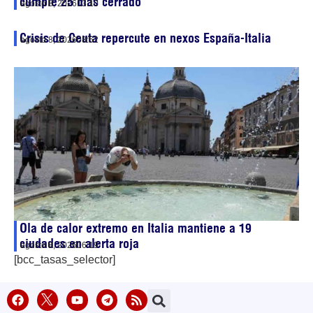
cumple 25 días cerrado
agosto 8, 2026
13:10
Crisis de Ceuta repercute en nexos España-Italia
agosto 8, 2026
08:52
Ola de calor extremo en Italia mantiene a 19
ciudades en alerta roja
agosto 8, 2026
06:19
[bcc_tasas_selector]