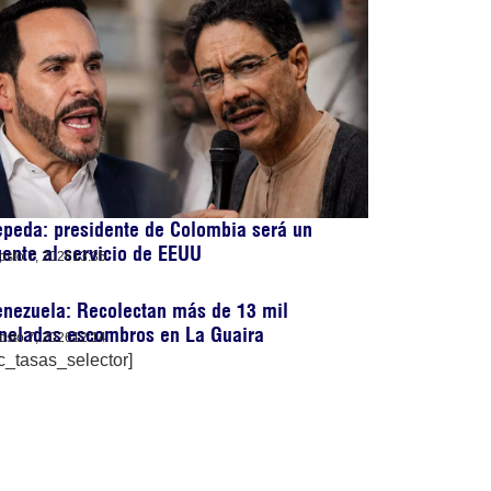
peda: presidente de Colombia será un
ente al servicio de EEUU
osto 7, 2026
13:35
nezuela: Recolectan más de 13 mil
oneladas escombros en La Guaira
osto 7, 2026
12:14
c_tasas_selector]