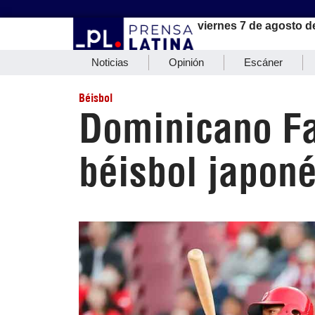
viernes 7 de agosto d
Noticias
Opinión
Escáner
Béisbol
Dominicano Fa
béisbol japon