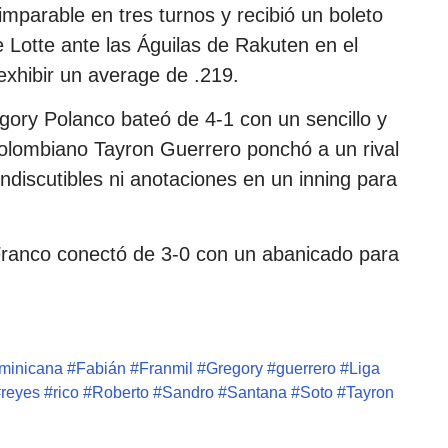
 imparable en tres turnos y recibió un boleto
e Lotte ante las Águilas de Rakuten en el
xhibir un average de .219.
gory Polanco bateó de 4-1 con un sencillo y
colombiano Tayron Guerrero ponchó a un rival
ndiscutibles ni anotaciones en un inning para
Franco conectó de 3-0 con un abanicado para
minicana
#
Fabián
#
Franmil
#
Gregory
#
guerrero
#
Liga
#
reyes
#
rico
#
Roberto
#
Sandro
#
Santana
#
Soto
#
Tayron