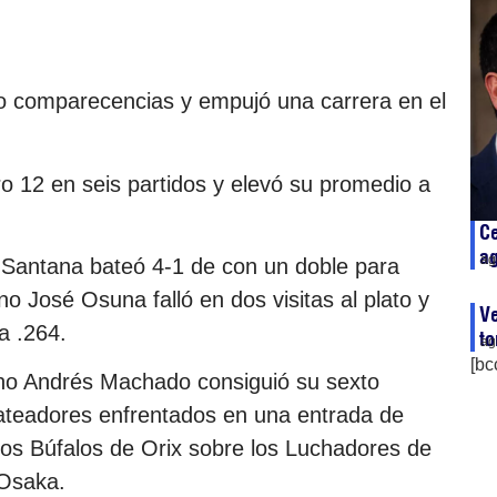
o comparecencias y empujó una carrera en el
 12 en seis partidos y elevó su promedio a
Ce
ag
ag
 Santana bateó 4-1 de con un doble para
o José Osuna falló en dos visitas al plato y
Ve
a .264.
t
ag
[bc
lano Andrés Machado consiguió su sexto
s bateadores enfrentados en una entrada de
e los Búfalos de Orix sobre los Luchadores de
Osaka.