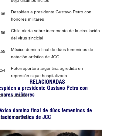
dejó distintos ilícitos
Despiden a presidente Gustavo Petro con
:08
honores militares
Chile alerta sobre incremento de la circulación
:56
del virus sincicial
México domina final de dúos femeninos de
:55
natación artística de JCC
Fotorreportera argentina agredida en
:54
represión sigue hospitalizada
RELACIONADAS
spiden a presidente Gustavo Petro con
nores militares
osto 7, 2026
14:08
xico domina final de dúos femeninos de
tación artística de JCC
osto 7, 2026
13:55