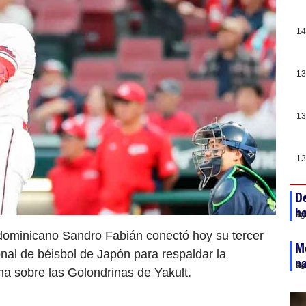
14
13
13
13
De
ho
ag
o dominicano Sandro Fabián conectó hoy su tercer
Mé
onal de béisbol de Japón para respaldar la
na
ag
a sobre las Golondrinas de Yakult.