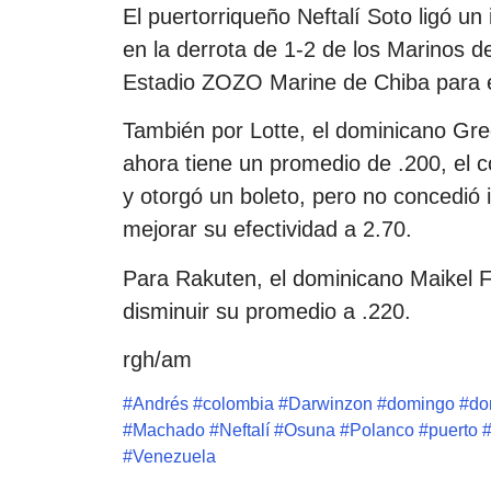
El puertorriqueño Neftalí Soto ligó un
en la derrota de 1-2 de los Marinos d
Estadio ZOZO Marine de Chiba para e
También por Lotte, el dominicano Gre
ahora tiene un promedio de .200, el 
y otorgó un boleto, pero no concedió i
mejorar su efectividad a 2.70.
Para Rakuten, el dominicano Maikel 
disminuir su promedio a .220.
rgh/am
#
Andrés
#
colombia
#
Darwinzon
#
domingo
#
do
#
Machado
#
Neftalí
#
Osuna
#
Polanco
#
puerto
#
Venezuela