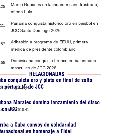
Marco Rubio es un latinoamericano frustrado,
:25
afirma Lula
Panamá conquista histórico oro en béisbol en
:21
JCC Santo Domingo 2026
Adhesión a programa de EEUU, primera
:57
medida de presidente colombiano
Dominicana conquista bronce en balonmano
:55
masculino de JCC 2026
RELACIONADAS
ba conquista oro y plata en final de salto
n pértiga (f) de JCC
osto 7, 2026
19:44
ubana Morales domina lanzamiento del disco
) en JCC
osto 7, 2026
18:41
riba a Cuba convoy de solidaridad
ternacional en homenaje a Fidel
osto 7, 2026
17:38