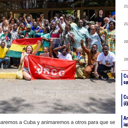
21
21
20
20
Cu
co
ag
C
(f
ag
Ar
saremos a Cuba y animaremos a otros para que se
in
ag