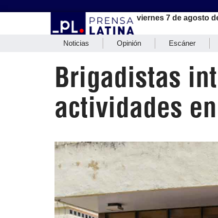
viernes 7 de agosto d
Noticias
Opinión
Escáner
Brigadistas in
actividades en