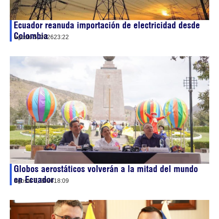
Ecuador reanuda importación de electricidad desde
Colombia
agosto 5, 2026
23:22
Globos aerostáticos volverán a la mitad del mundo
en Ecuador
agosto 5, 2026
18:09