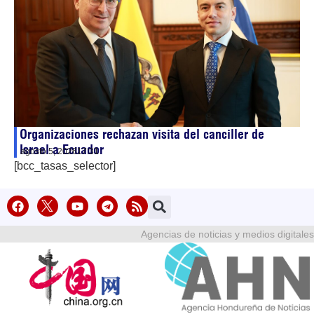
Organizaciones rechazan visita del canciller de
Israel a Ecuador
agosto 5, 2026
17:31
[bcc_tasas_selector]
Agencias de noticias y medios digitales