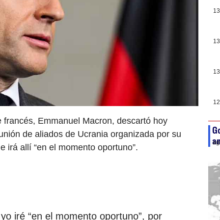
13
13
13
12
te francés, Emmanuel Macron, descartó hoy
Go
nión de aliados de Ucrania organizada por su
an
ag
e irá allí “en el momento oportuno”.
 yo iré “en el momento oportuno”, por