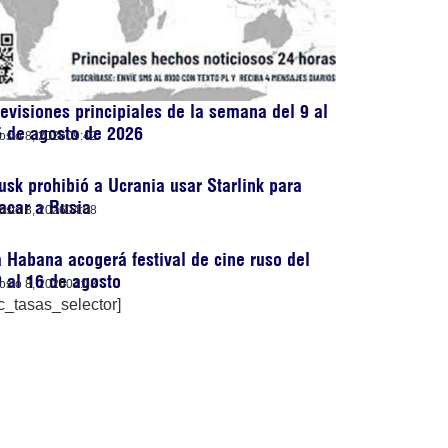
evisiones principiales de la semana del 9 al
 de agosto de 2026
osto 8, 2026
09:42
sk prohibió a Ucrania usar Starlink para
acar a Rusia
osto 8, 2026
04:08
 Habana acogerá festival de cine ruso del
 al 16 de agosto
osto 8, 2026
04:08
c_tasas_selector]