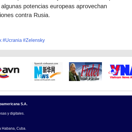
 algunas potencias europeas aprovechan
iones contra Rusia.
k
#
Ucrania
#
Zelensky
noamericana S.A.
sas y digitales.
La Habana, Cuba.