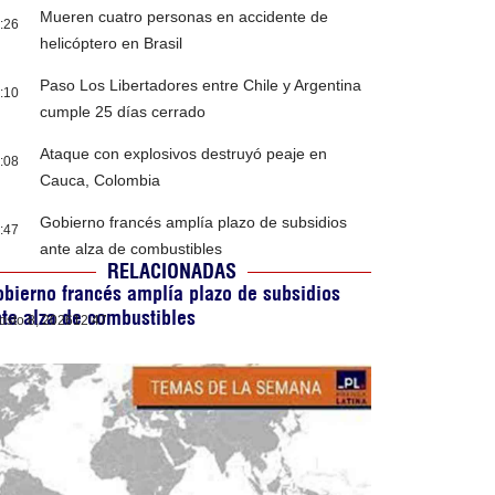
Mueren cuatro personas en accidente de
:26
helicóptero en Brasil
Paso Los Libertadores entre Chile y Argentina
:10
cumple 25 días cerrado
Ataque con explosivos destruyó peaje en
:08
Cauca, Colombia
Gobierno francés amplía plazo de subsidios
:47
ante alza de combustibles
RELACIONADAS
bierno francés amplía plazo de subsidios
te alza de combustibles
osto 8, 2026
12:47