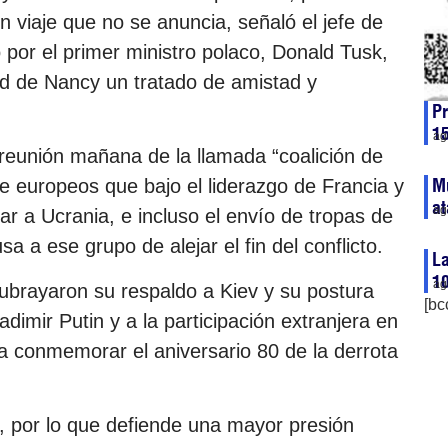
 viaje que no se anuncia, señaló el jefe de
por el primer ministro polaco, Donald Tusk,
ad de Nancy un tratado de amistad y
Pr
15
ag
eunión mañana de la llamada “coalición de
Mu
e europeos que bajo el liderazgo de Francia y
at
ag
r a Ucrania, e incluso el envío de tropas de
a a ese grupo de alejar el fin del conflicto.
La
10
ag
brayaron su respaldo a Kiev y su postura
[bc
ladimir Putin y a la participación extranjera en
a conmemorar el aniversario 80 de la derrota
, por lo que defiende una mayor presión