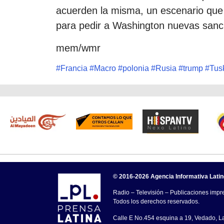
acuerden la misma, un escenario que
para pedir a Washington nuevas sanc
mem/wmr
#
Francia
#
Macro
#
polonia
#
Rusia
#
trump
#
Tus
© 2016-2026 Agencia Informativa Lati
Radio – Televisión – Publicaciones impre
Todos los derechos reservados.
Calle E No.454 esquina a 19, Vedado, 