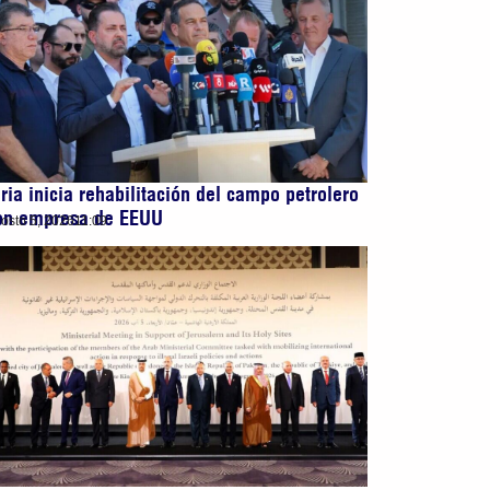
iria inicia rehabilitación del campo petrolero
on empresa de EEUU
osto 5, 2026
11:09