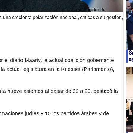
o israelí, Benjamin Netanyahu, perdería el poder de
una creciente polarización nacional, críticas a su gestión,
S
c
el diario Maariv, la actual coalición gobernante
ag
a actual legislatura en la Knesset (Parlamento),
ría nueve asientos al pasar de 32 a 23, destacó la
rmaciones judías y 10 los partidos árabes y de