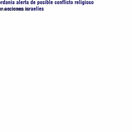
ordania alerta de posible conflicto religioso
or acciones israelíes
osto 5, 2026
10:43