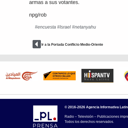
armas a sus votantes.
npg/rob
#
encuesta
#
Israel
#
netanyahu
Ir a la Portada Conflicto Medio-Oriente
© 2016-2026 Agencia Informativa Lati
Radio – Televisión – Publicaciones impre
Todos los derechos reservados.