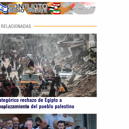
RELACIONADAS
ategórico rechazo de Egipto a
esplazamiento del pueblo palestino
osto 5, 2026
13:00