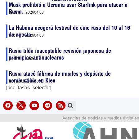
Musk prohibió a Ucrania usar Starlink para atacar a
Rusia
agosto 8, 2026
04:08
La Habana acogerá festival de cine ruso del 10 al 16
de agosto
agosto 8, 2026
04:08
Rusia tilda inaceptable revisión japonesa de
principios antinucleares
agosto 8, 2026
03:44
Rusia atacó fábrica de misiles y depósito de
combustible en Kiev
agosto 8, 2026
03:43
[bcc_tasas_selector]
Agencias de noticias y medios digitales