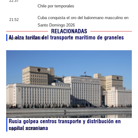
22:37
Chile por temporales
Cuba conquista el oro del balonmano masculino en
21:52
Santo Domingo 2026
RELACIONADAS
Al alza tarifas del transporte marítimo de graneles
agosto 6, 2026
10:59
Rusia golpea centros transporte y distribución en
capital ucraniana
agosto 5, 2026
03:54