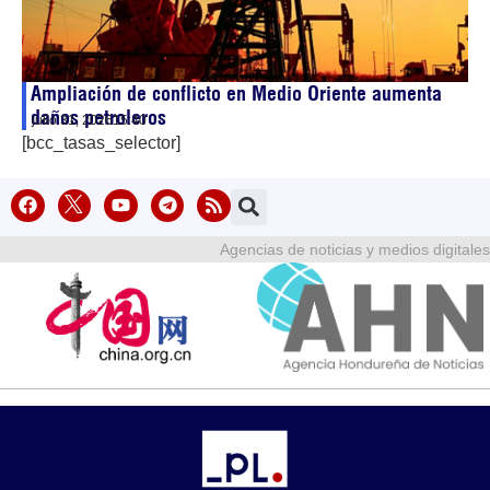
Ampliación de conflicto en Medio Oriente aumenta
daños petroleros
julio 31, 2026
15:40
[bcc_tasas_selector]
Agencias de noticias y medios digitales