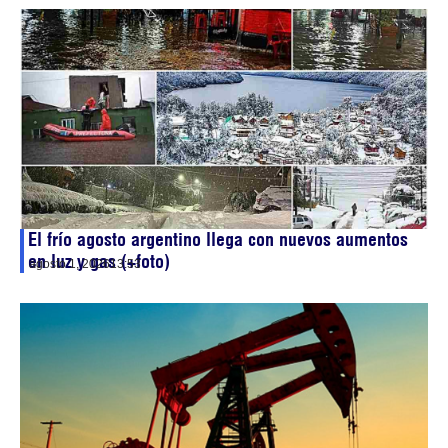
El frío agosto argentino llega con nuevos aumentos
en luz y gas (+foto)
agosto 1, 2026
13:53