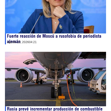
Fuerte reacción de Moscú a rusofobia de periodista
alemán
agosto 10, 2026
04:21
Rusia prevé incrementar producción de combustible