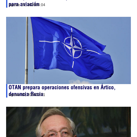
para aviación
agosto 10, 2026
04:04
OTAN prepara operaciones ofensivas en Ártico,
denuncia Rusia
agosto 10, 2026
03:51