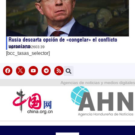
Rusia descarta opción de «congelar» el conflicto
ucraniano
agosto 10, 2026
03:39
[bcc_tasas_selector]
Agencias de noticias y medios digitales