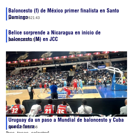
Baloncesto (f) de México primer finalista en Santo
Domingo
julio 31, 2026
21:43
Belice sorprende a Nicaragua en inicio de
baloncesto (M) en JCC
julio 26, 2026
15:40
Uruguay da un paso a Mundial de baloncesto y Cuba
queda fuera
julio 5, 2026
19:56