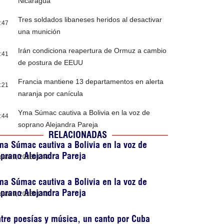
Nicaragua
Tres soldados libaneses heridos al desactivar
:47
una munición
Irán condiciona reapertura de Ormuz a cambio
:41
de postura de EEUU
Francia mantiene 13 departamentos en alerta
:21
naranja por canícula
Yma Súmac cautiva a Bolivia en la voz de
:44
soprano Alejandra Pareja
RELACIONADAS
a Súmac cautiva a Bolivia en la voz de
prano Alejandra Pareja
osto 9, 2026
01:44
a Súmac cautiva a Bolivia en la voz de
prano Alejandra Pareja
osto 9, 2026
01:43
tre poesías y música, un canto por Cuba