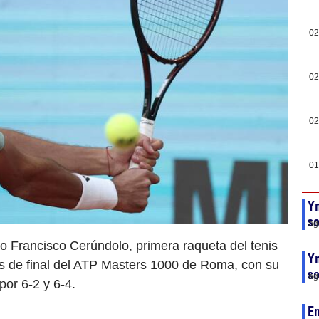
02
02
02
01
Ym
so
ag
o Francisco Cerúndolo, primera raqueta del tenis
Ym
os de final del ATP Masters 1000 de Roma, con su
so
ag
por 6-2 y 6-4.
En