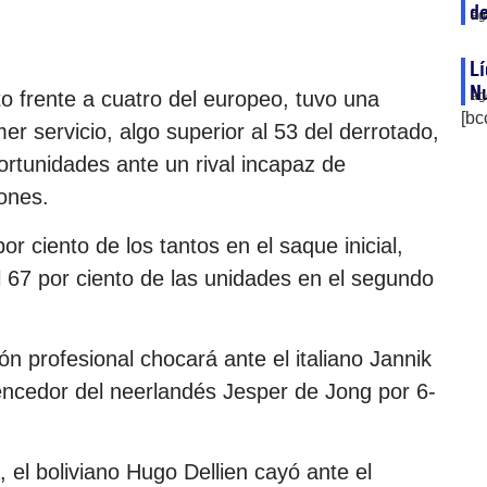
de
ag
Lí
N
to frente a cuatro del europeo, tuvo una
ag
[bc
mer servicio, algo superior al 53 del derrotado,
ortunidades ante un rival incapaz de
ones.
 ciento de los tantos en el saque inicial,
el 67 por ciento de las unidades en el segundo
n profesional chocará ante el italiano Jannik
vencedor del neerlandés Jesper de Jong por 6-
 el boliviano Hugo Dellien cayó ante el