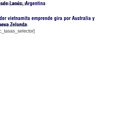
sde Lanús, Argentina
osto 9, 2026
00:33
der vietnamita emprende gira por Australia y
ueva Zelanda
osto 8, 2026
23:25
c_tasas_selector]