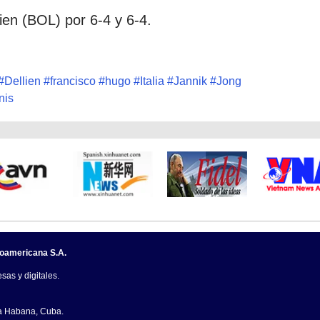
ien (BOL) por 6-4 y 6-4.
#
Dellien
#
francisco
#
hugo
#
Italia
#
Jannik
#
Jong
nis
noamericana S.A.
sas y digitales.
La Habana, Cuba.