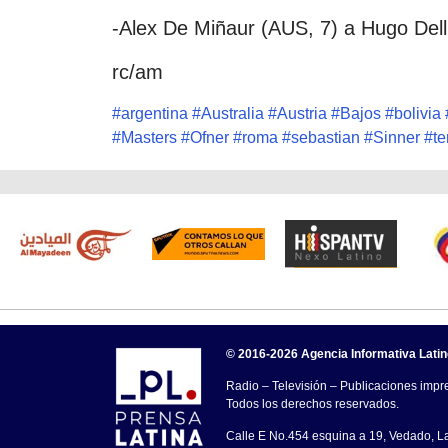
-Alex De Miñaur (AUS, 7) a Hugo Dell
rc/am
#
argentina
#
Australia
#
Austria
#
Bajos
#
bolivia
#
Masters
#
Ofner
#
roma
#
sebastian
#
Sinner
#
te
© 2016-2026 Agencia Informativa Lati
Radio – Televisión – Publicaciones impre
Todos los derechos reservados.
Calle E No.454 esquina a 19, Vedado, 