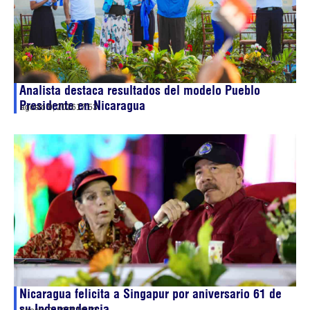
Analista destaca resultados del modelo Pueblo
Presidente en Nicaragua
agosto 9, 2026
17:53
Nicaragua felicita a Singapur por aniversario 61 de
su Independencia