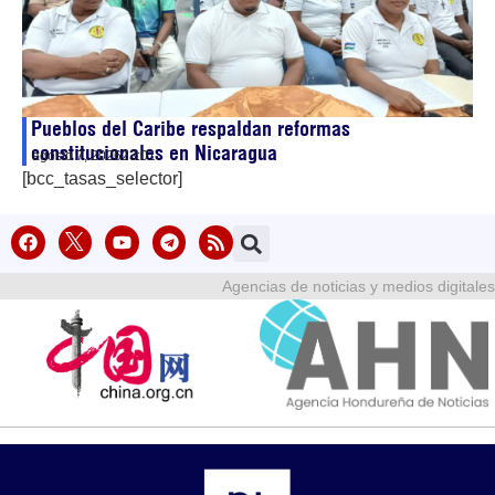
Pueblos del Caribe respaldan reformas
constitucionales en Nicaragua
agosto 7, 2026
23:01
[bcc_tasas_selector]
Agencias de noticias y medios digitales