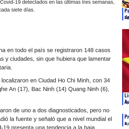
Covid-19 detectados en las últimas tres semanas,
ada siete días.
Pa
de
ag
ha en todo el país se registraron 148 casos
as y ciudades, sin que hubiera que lamentar
aria.
 localizaron en Ciudad Ho Chi Minh, con 34
ghe An (17), Bac Ninh (14) Quang Ninh (6),
Lí
Au
ag
raron de uno a dos diagnosticados, pero no
Pr
ió la fuente y señaló que a nivel mundial el
a 
ag
19 presenta una tendencia a la baja.