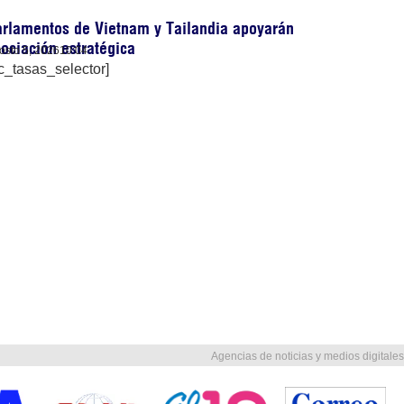
rlamentos de Vietnam y Tailandia apoyarán
ociación estratégica
osto 5, 2026
10:04
c_tasas_selector]
Agencias de noticias y medios digitales