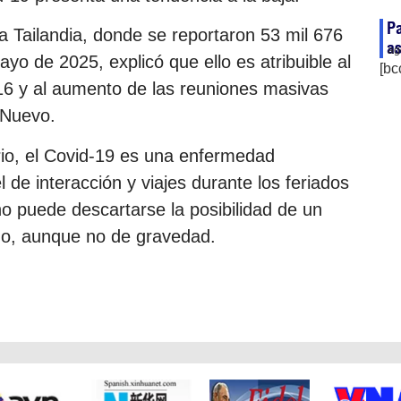
Pa
na Tailandia, donde se reportaron 53 mil 676
as
ag
yo de 2025, explicó que ello es atribuible al
[bc
16 y al aumento de las reuniones masivas
 Nuevo.
rio, el Covid-19 es una enfermedad
l de interacción y viajes durante los feriados
no puede descartarse la posibilidad de un
mo, aunque no de gravedad.