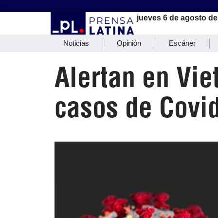
jueves 6 de agosto de
Noticias
Opinión
Escáner
Alertan en Vi
casos de Covi