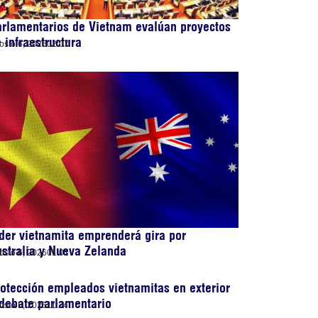
rlamentarios de Vietnam evalúan proyectos
 infraestructura
osto 6, 2026
02:07
der vietnamita emprenderá gira por
stralia y Nueva Zelanda
osto 6, 2026
01:01
otección empleados vietnamitas en exterior
debate parlamentario
osto 5, 2026
11:24