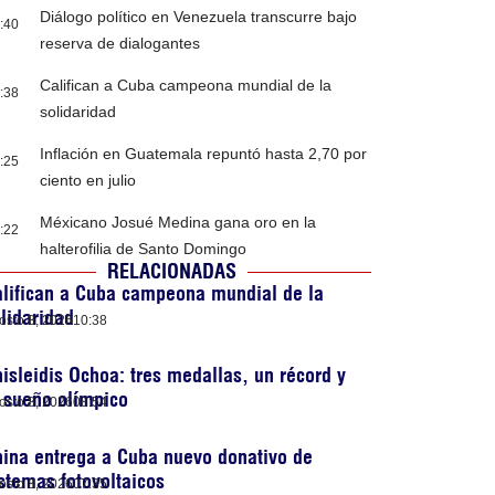
Diálogo político en Venezuela transcurre bajo
:40
reserva de dialogantes
Califican a Cuba campeona mundial de la
:38
solidaridad
Inflación en Guatemala repuntó hasta 2,70 por
:25
ciento en julio
Méxicano Josué Medina gana oro en la
:22
halterofilia de Santo Domingo
RELACIONADAS
lifican a Cuba campeona mundial de la
lidaridad
osto 8, 2026
10:38
isleidis Ochoa: tres medallas, un récord y
 sueño olímpico
osto 8, 2026
08:54
ina entrega a Cuba nuevo donativo de
stemas fotovoltaicos
osto 8, 2026
07:35