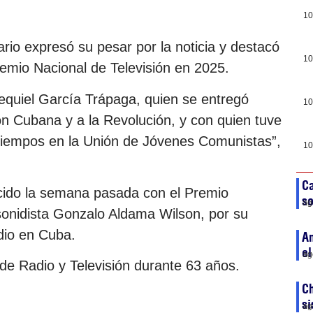
10
ario expresó su pesar por la noticia y destacó
10
emio Nacional de Televisión en 2025.
 Ezequiel García Trápaga, quien se entregó
10
ón Cubana y a la Revolución, y con quien tuve
tiempos en la Unión de Jóvenes Comunistas”,
10
Ca
cido la semana pasada con el Premio
so
ag
 sonidista Gonzalo Aldama Wilson, por su
edio en Cuba.
An
el
ag
 de Radio y Televisión durante 63 años.
Ch
si
ag