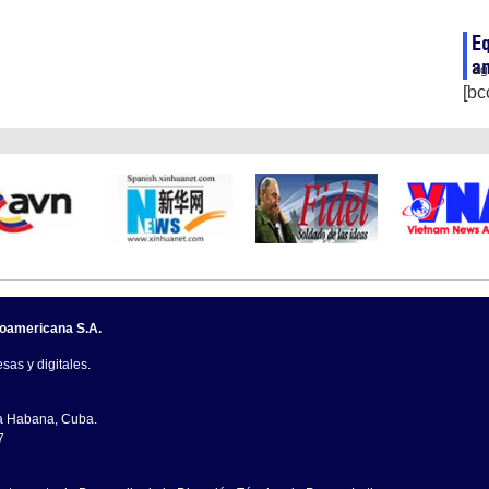
Eq
a
ag
[bc
noamericana S.A.
sas y digitales.
La Habana, Cuba.
7