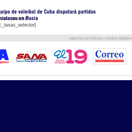
uipo de voleibol de Cuba disputará partidos
mistosos en Rusia
osto 8, 2026
03:25
c_tasas_selector]
Agencias de noticias y medios digitales