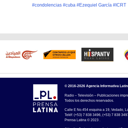
#
condolencias
#
cuba
#
Ezequiel García
#
ICRT
© 2016-2026 Agencia Informativa Lati
Radio – Televisión – Publicaciones impre
Todos los derechos reservados.
Calle E No.454 esquina a 19, Vedado, 
Teléf: (+53) 7 838 3496, (+53) 7 838 349
Prensa Latina © 2023 .