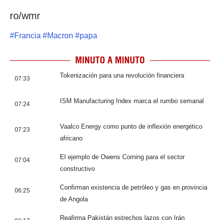
ro/wmr
#
Francia
#
Macron
#
papa
MINUTO A MINUTO
Tokenización para una revolución financiera
07:33
ISM Manufacturing Index marca el rumbo semanal
07:24
Vaalco Energy como punto de inflexión energético
07:23
africano
El ejemplo de Owens Corning para el sector
07:04
constructivo
Confirman existencia de petróleo y gas en provincia
06:25
de Angola
Reafirma Pakistán estrechos lazos con Irán