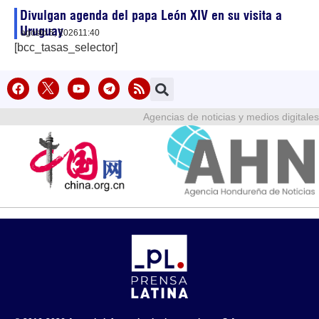
Divulgan agenda del papa León XIV en su visita a
Uruguay
agosto 5, 2026
11:40
[bcc_tasas_selector]
Agencias de noticias y medios digitales