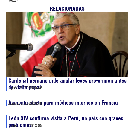
06:17
RELACIONADAS
Cardenal peruano pide anular leyes pro-crimen antes
de visita papal
agosto 5, 2026
20:46
Aumenta oferta para médicos internos en Francia
agosto 5, 2026
13:48
León XIV confirma visita a Perú, un país con graves
problemas
agosto 5, 2026
13:05