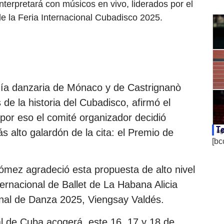
terpretará con músicos en vivo, liderados por el
de la Feria Internacional Cubadisco 2025.
ñía danzaria de Mónaco y de Castrignanò
de la historia del Cubadisco, afirmó el
por eso el comité organizador decidió
Te
ás alto galardón de la cita: el Premio de
ag
[bc
ómez agradeció esta propuesta de alto nivel
ternacional de Ballet de La Habana Alicia
onal de Danza 2025, Viengsay Valdés.
al de Cuba acogerá, este 16, 17 y 18 de