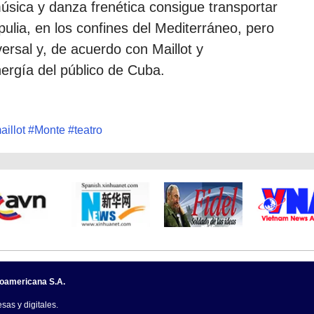
úsica y danza frenética consigue transportar
Apulia, en los confines del Mediterráneo, pero
ersal y, de acuerdo con Maillot y
ergía del público de Cuba.
aillot
#
Monte
#
teatro
noamericana S.A.
sas y digitales.