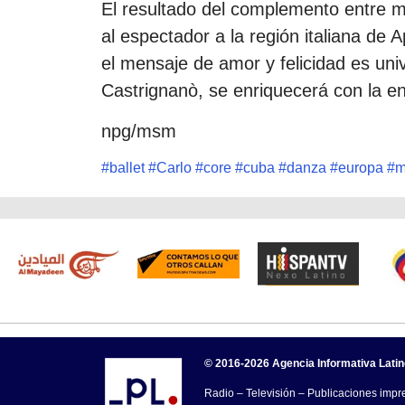
El resultado del complemento entre m
al espectador a la región italiana de 
el mensaje de amor y felicidad es univ
Castrignanò, se enriquecerá con la en
npg/msm
#
ballet
#
Carlo
#
core
#
cuba
#
danza
#
europa
#
m
© 2016-2026 Agencia Informativa Lati
Radio – Televisión – Publicaciones impre