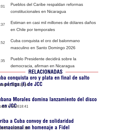
Pueblos del Caribe respaldan reformas
:01
constitucionales en Nicaragua
Estiman en casi mil millones de dólares daños
:37
en Chile por temporales
Cuba conquista el oro del balonmano
:52
masculino en Santo Domingo 2026
Pueblo Presidente decidirá sobre la
:35
democracia, afirman en Nicaragua
RELACIONADAS
ba conquista oro y plata en final de salto
n pértiga (f) de JCC
osto 7, 2026
19:44
ubana Morales domina lanzamiento del disco
) en JCC
osto 7, 2026
18:41
riba a Cuba convoy de solidaridad
ternacional en homenaje a Fidel
osto 7, 2026
17:38