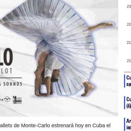
23
22
21
21
Cu
co
ag
C
(f
ag
Ar
llets de Monte-Carlo estrenará hoy en Cuba el
in
ag