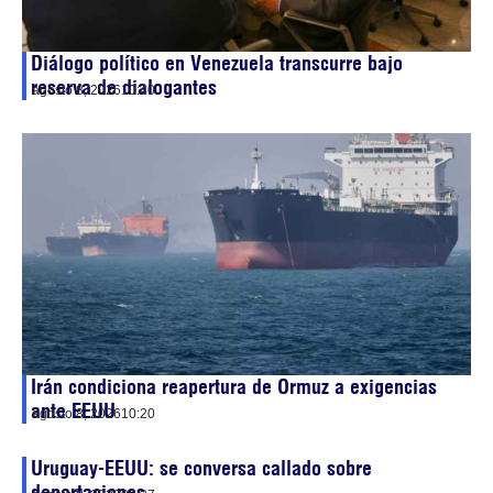
Diálogo político en Venezuela transcurre bajo
reserva de dialogantes
agosto 8, 2026
10:40
Irán condiciona reapertura de Ormuz a exigencias
ante EEUU
agosto 8, 2026
10:20
Uruguay-EEUU: se conversa callado sobre
deportaciones