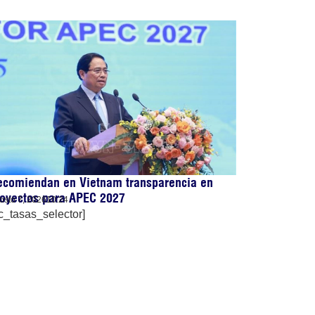
ecomiendan en Vietnam transparencia en
royectos para APEC 2027
osto 7, 2026
10:24
c_tasas_selector]