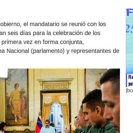
gobierno, el mandatario se reunió con los
n seis días para la celebración de los
r primera vez en forma conjunta,
ea Nacional (parlamento) y representantes de
R
p
ag
[bc