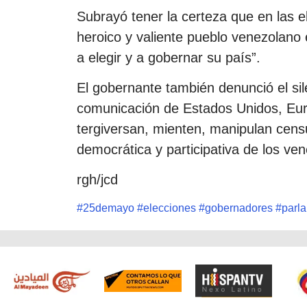
Subrayó tener la certeza que en las e
heroico y valiente pueblo venezolano e
a elegir y a gobernar su país”.
El gobernante también denunció el si
comunicación de Estados Unidos, Eur
tergiversan, mienten, manipulan censur
democrática y participativa de los ve
rgh/jcd
#
25demayo
#
elecciones
#
gobernadores
#
parl