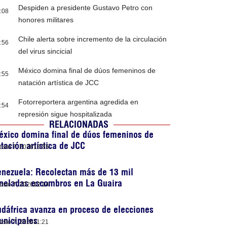
Despiden a presidente Gustavo Petro con
:08
honores militares
Chile alerta sobre incremento de la circulación
:56
del virus sincicial
México domina final de dúos femeninos de
:55
natación artística de JCC
Fotorreportera argentina agredida en
:54
represión sigue hospitalizada
RELACIONADAS
xico domina final de dúos femeninos de
tación artística de JCC
osto 7, 2026
13:55
nezuela: Recolectan más de 13 mil
oneladas escombros en La Guaira
osto 7, 2026
12:14
dáfrica avanza en proceso de elecciones
unicipales
osto 7, 2026
11:21