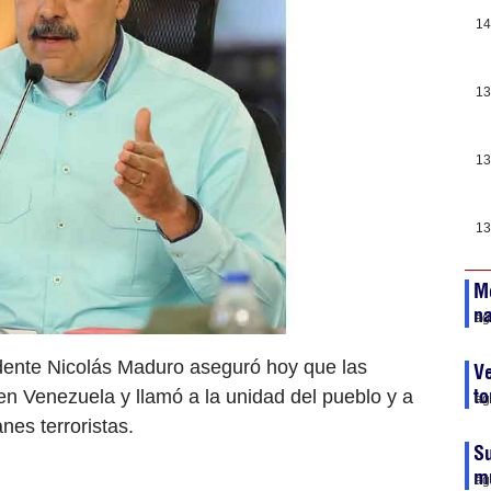
14
13
13
13
Mé
na
ag
dente Nicolás Maduro aseguró hoy que las
Ve
t
en Venezuela y llamó a la unidad del pueblo y a
ag
nes terroristas.
Su
m
ag