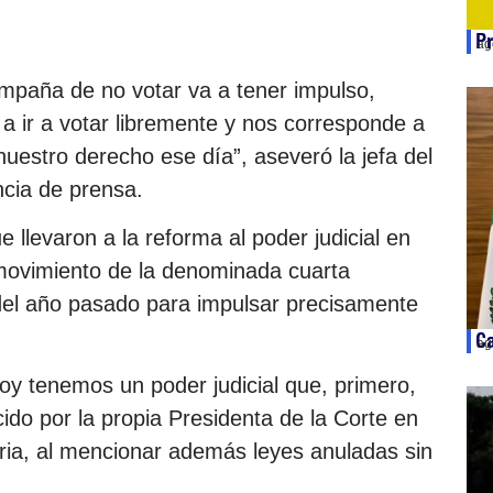
Pr
ag
mpaña de no votar va a tener impulso,
 a ir a votar libremente y nos corresponde a
nuestro derecho ese día”, aseveró la jefa del
ncia de prensa.
 llevaron a la reforma al poder judicial en
 movimiento de la denominada cuarta
del año pasado para impulsar precisamente
Ca
ag
y tenemos un poder judicial que, primero,
do por la propia Presidenta de la Corte en
aria, al mencionar además leyes anuladas sin