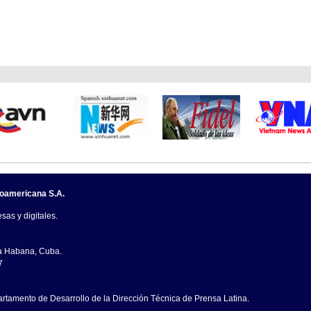
noamericana S.A.
sas y digitales.
La Habana, Cuba.
7
artamento de Desarrollo de la Dirección Técnica de Prensa Latina.