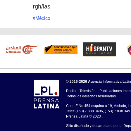
rgh/las
#
México
© 2016-2026 Agencia Informativa Lati
Radio – Televisión – Publicaciones impre
Todos los derechos reservados.
Calle E No.454 esquina a 19, Vedado, 
Teléf: (+53) 7 838 3496, (+53) 7 838 349
Prensa Latina © 2023 .
Sitio diseñado y desarrollado por el Dep