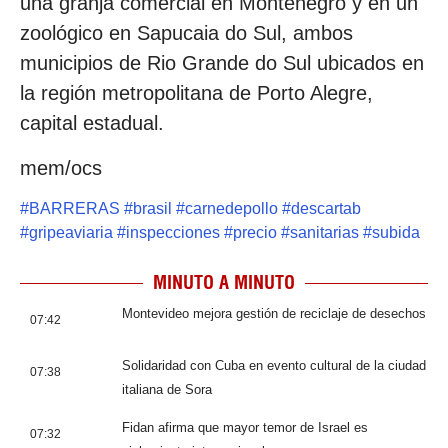
una granja comercial en Montenegro y en un
zoológico en Sapucaia do Sul, ambos
municipios de Rio Grande do Sul ubicados en
la región metropolitana de Porto Alegre,
capital estadual.
mem/ocs
#
BARRERAS
#
brasil
#
carnedepollo
#
descartab
#
gripeaviaria
#
inspecciones
#
precio
#
sanitarias
#
subida
MINUTO A MINUTO
Montevideo mejora gestión de reciclaje de desechos
07:42
Solidaridad con Cuba en evento cultural de la ciudad
07:38
italiana de Sora
Fidan afirma que mayor temor de Israel es
07:32