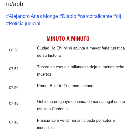
rc/apb
#
Alejandro Arias Monge
#
Diablo
#
narcotraficante
#
oij
#
Policía judicial
MINUTO A MINUTO
Ciudad Ho Chi Minh apunta a mayor feria turística
08:28
de su historia
Tiroteo en escuela tailandesa deja al menos ocho
07:53
muertos
Primer Boletín Centroamericano
07:50
Gobierno uruguayo continúa demanda legal contra
07:49
astillero Cardama
Francia abre vendimia anticipada por calor e
07:48
incendios