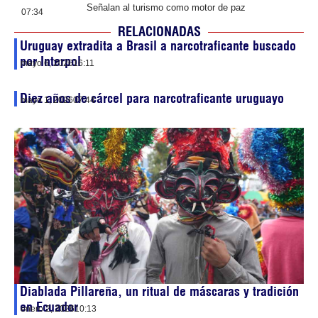
Señalan al turismo como motor de paz
07:34
RELACIONADAS
Uruguay extradita a Brasil a narcotraficante buscado
por Interpol
mayo 6, 2026
16:11
Diez años de cárcel para narcotraficante uruguayo
mayo 1, 2026
07:44
Diablada Pillareña, un ritual de máscaras y tradición
en Ecuador
enero 2, 2026
10:13