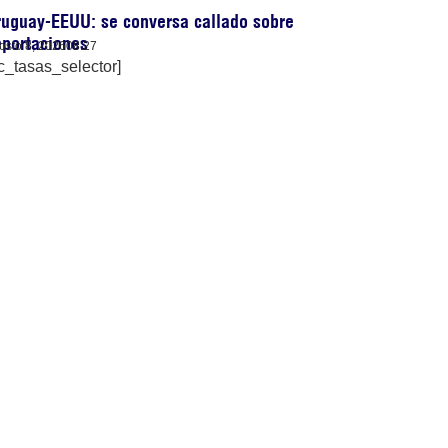
uguay-EEUU: se conversa callado sobre
portaciones
osto 8, 2026
08:27
c_tasas_selector]