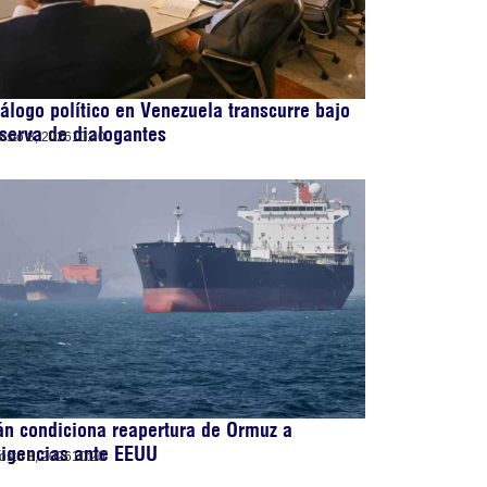
álogo político en Venezuela transcurre bajo
serva de dialogantes
osto 8, 2026
10:40
án condiciona reapertura de Ormuz a
xigencias ante EEUU
osto 8, 2026
10:20