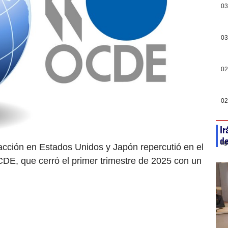
03
03
02
02
Ir
d
ag
acción en Estados Unidos y Japón repercutió en el
CDE, que cerró el primer trimestre de 2025 con un