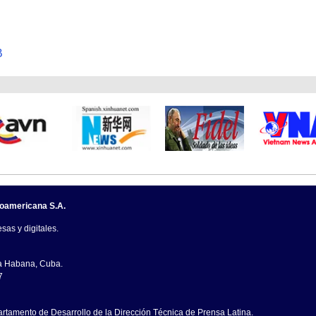
B
noamericana S.A.
sas y digitales.
La Habana, Cuba.
7
artamento de Desarrollo de la Dirección Técnica de Prensa Latina.