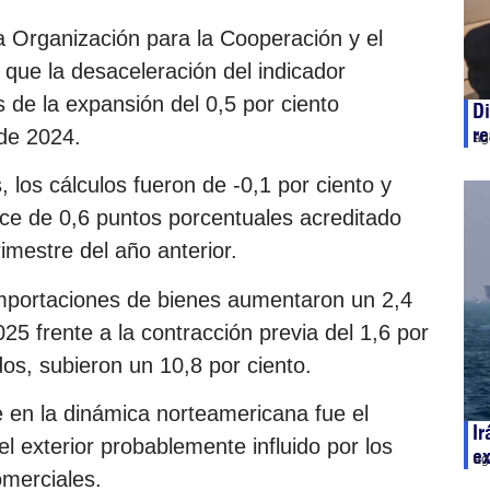
la Organización para la Cooperación y el
ue la desaceleración del indicador
 de la expansión del 0,5 por ciento
Di
re
de 2024.
ag
 los cálculos fueron de -0,1 por ciento y
nce de 0,6 puntos porcentuales acreditado
mestre del año anterior.
 importaciones de bienes aumentaron un 2,4
025 frente a la contracción previa del 1,6 por
os, subieron un 10,8 por ciento.
re en la dinámica norteamericana fue el
Ir
 exterior probablemente influido por los
e
ag
omerciales.