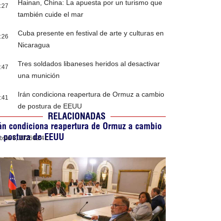
Hainan, China: La apuesta por un turismo que
:27
también cuide el mar
Cuba presente en festival de arte y culturas en
:26
Nicaragua
Tres soldados libaneses heridos al desactivar
:47
una munición
Irán condiciona reapertura de Ormuz a cambio
:41
de postura de EEUU
RELACIONADAS
án condiciona reapertura de Ormuz a cambio
e postura de EEUU
osto 9, 2026
02:41