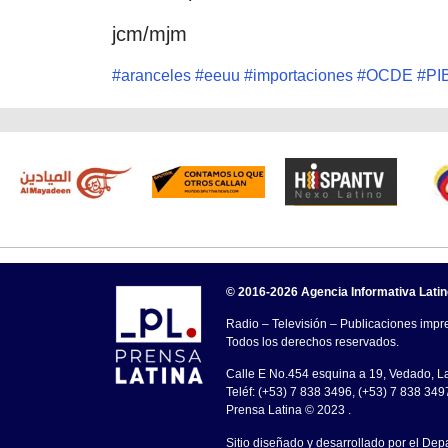
jcm/mjm
#
aranceles
#
eeuu
#
importaciones
#
OCDE
#
PI
© 2016-2026 Agencia Informativa Lati
Radio – Televisión – Publicaciones impre
Todos los derechos reservados.
Calle E No.454 esquina a 19, Vedado, 
Teléf: (+53) 7 838 3496, (+53) 7 838 349
Prensa Latina © 2023 .
Sitio diseñado y desarrollado por el Dep