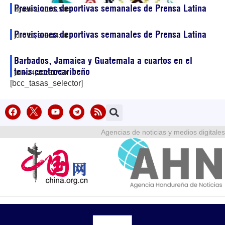
Previsiones deportivas semanales de Prensa Latina
agosto 1, 2026
15:04
Previsiones deportivas semanales de Prensa Latina
julio 25, 2026
14:50
Barbados, Jamaica y Guatemala a cuartos en el
tenis centrocaribeño
julio 24, 2026
17:50
[bcc_tasas_selector]
Agencias de noticias y medios digitales