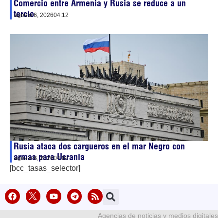
Comercio entre Armenia y Rusia se reduce a un
tercio
agosto 6, 2026
04:12
Rusia ataca dos cargueros en el mar Negro con
armas para Ucrania
agosto 6, 2026
04:07
[bcc_tasas_selector]
Agencias de noticias y medios digitales