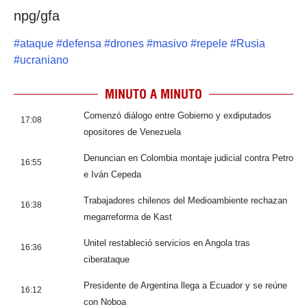
npg/gfa
#
ataque
#
defensa
#
drones
#
masivo
#
repele
#
Rusia
#
ucraniano
MINUTO A MINUTO
Comenzó diálogo entre Gobierno y exdiputados
17:08
opositores de Venezuela
Denuncian en Colombia montaje judicial contra Petro
16:55
e Iván Cepeda
Trabajadores chilenos del Medioambiente rechazan
16:38
megarreforma de Kast
Unitel restableció servicios en Angola tras
16:36
ciberataque
Presidente de Argentina llega a Ecuador y se reúne
16:12
con Noboa