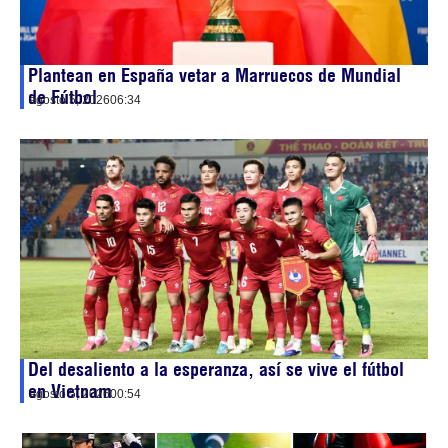
Plantean en España vetar a Marruecos de Mundial
de Fútbol
agosto 5, 2026
06:34
Del desaliento a la esperanza, así se vive el fútbol
en Vietnam
agosto 5, 2026
00:54