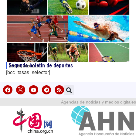
Segundo boletín de deportes
julio 24, 2026
12:25
[bcc_tasas_selector]
Agencias de noticias y medios digitales