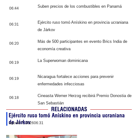
Suben precios de los combustibles en Panamá
06:44
Ejército ruso tomó Anískino en provincia ucraniana
06:31
de Járkov
Más de 500 participantes en evento Brics India de
06:20
economía creativa
La Superwoman dominicana
06:19
Nicaragua fortalece acciones para prevenir
06:19
enfermedades infecciosas
Cineasta Werner Herzog recibirá Premio Donostia de
06:18
San Sebastián
RELACIONADAS
Ejército ruso tomó Anískino en provincia ucraniana
de Járkov
agosto 7, 2026
06:31