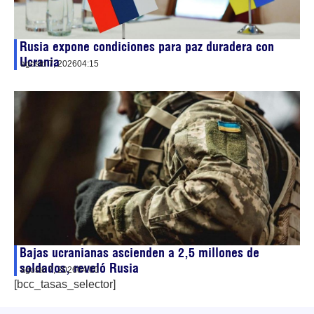
Rusia expone condiciones para paz duradera con
Ucrania
agosto 7, 2026
04:15
Bajas ucranianas ascienden a 2,5 millones de
soldados, reveló Rusia
agosto 7, 2026
04:00
[bcc_tasas_selector]