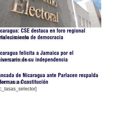
caragua: CSE destaca en foro regional
rtalecimiento de democracia
osto 6, 2026
00:46
caragua felicita a Jamaica por el
iversario de su independencia
osto 5, 2026
18:04
ncada de Nicaragua ante Parlacen respalda
formas a Constitución
osto 5, 2026
17:17
c_tasas_selector]