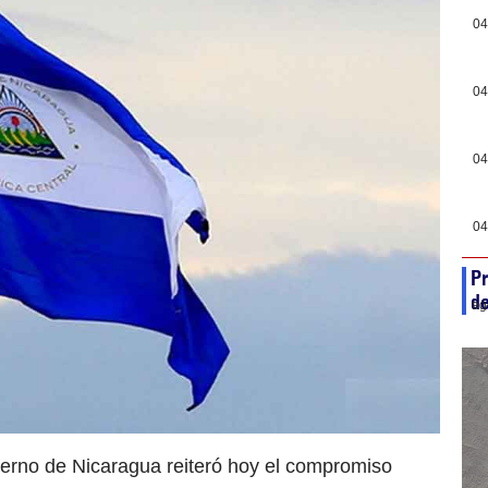
04
04
04
04
Pr
de
ag
erno de Nicaragua reiteró hoy el compromiso