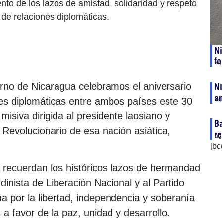
ento de los lazos de amistad, solidaridad y respeto
de relaciones diplomáticas.
Ni
fo
ag
rno de Nicaragua celebramos el aniversario
Ni
an
nes diplomáticas entre ambos países este 30
ag
isiva dirigida al presidente laosiano y
Ba
 Revolucionario de esa nación asiática,
re
ag
[bc
recuerdan los históricos lazos de hermandad
dinista de Liberación Nacional y al Partido
ha por la libertad, independencia y soberanía
 a favor de la paz, unidad y desarrollo.