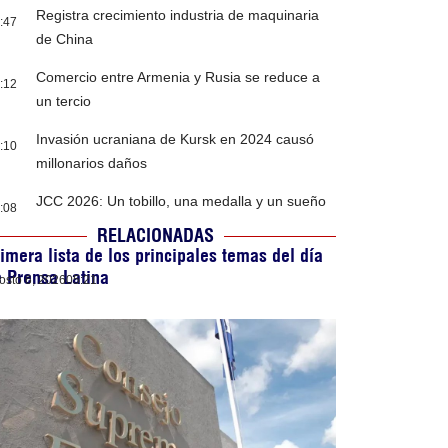
Registra crecimiento industria de maquinaria
:47
de China
Comercio entre Armenia y Rusia se reduce a
:12
un tercio
Invasión ucraniana de Kursk en 2024 causó
:10
millonarios daños
JCC 2026: Un tobillo, una medalla y un sueño
:08
RELACIONADAS
imera lista de los principales temas del día
 Prensa Latina
osto 6, 2026
05:21