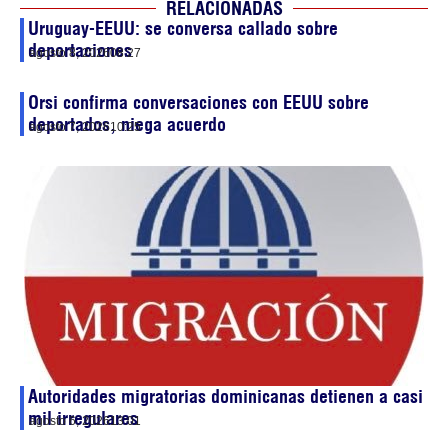
RELACIONADAS
Uruguay-EEUU: se conversa callado sobre
deportaciones
agosto 8, 2026
08:27
Orsi confirma conversaciones con EEUU sobre
deportados, niega acuerdo
agosto 7, 2026
10:25
Autoridades migratorias dominicanas detienen a casi
mil irregulares
agosto 6, 2026
13:01