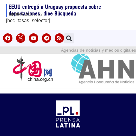
EEUU entregó a Uruguay propuesta sobre
deportaciones, dice Búsqueda
agosto 6, 2026
08:27
[bcc_tasas_selector]
Agencias de noticias y medios digitales