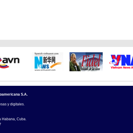
noamericana S.A.
sas y digitales.
La Habana, Cuba.
7