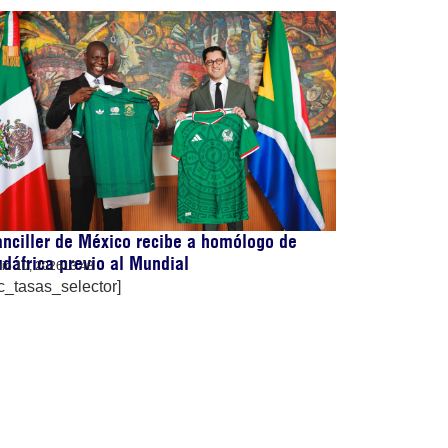
nciller de México recibe a homólogo de
dáfrica previo al Mundial
nio 10, 2026
13:48
c_tasas_selector]