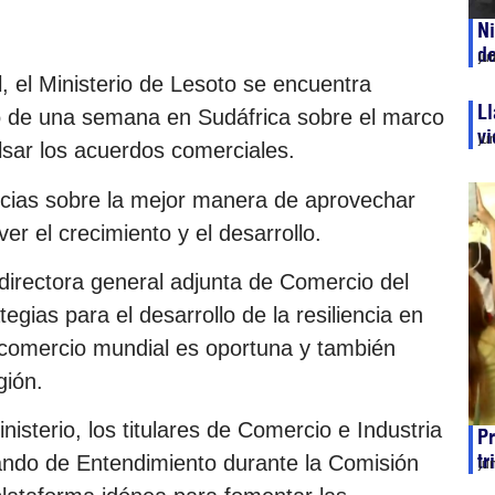
Ni
de
ju
 el Ministerio de Lesoto se encuentra
Ll
o de una semana en Sudáfrica sobre el marco
vi
ju
lsar los acuerdos comerciales.
ncias sobre la mejor manera de aprovechar
r el crecimiento y el desarrollo.
directora general adjunta de Comercio del
tegias para el desarrollo de la resiliencia en
 comercio mundial es oportuna y también
gión.
nisterio, los titulares de Comercio e Industria
Pr
tr
ndo de Entendimiento durante la Comisión
ju