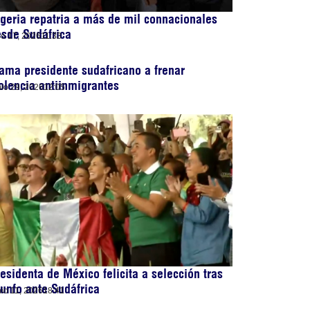
geria repatria a más de mil connacionales
sde Sudáfrica
lio 17, 2026
11:33
ama presidente sudafricano a frenar
olencia antiinmigrantes
nio 29, 2026
12:05
esidenta de México felicita a selección tras
iunfo ante Sudáfrica
nio 11, 2026
18:41