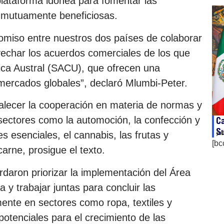
plataforma idónea para fomentar las
n mutuamente beneficiosas.
omiso entre nuestros dos países de colaborar
ovechar los acuerdos comerciales de los que
ica Austral (SACU), que ofrecen una
 mercados globales”, declaró Mlumbi-Peter.
alecer la cooperación en materia de normas y
 sectores como la automoción, la confección y
Ca
Su
tes esenciales, el cannabis, las frutas y
ju
[bc
arne, prosigue el texto.
aron priorizar la implementación del Área
 y trabajar juntas para concluir las
ente en sectores como ropa, textiles y
potenciales para el crecimiento de las