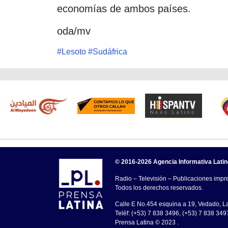
economías de ambos países.
oda/mv
#
Lesoto
#
Sudáfrica
© 2016-2026 Agencia Informativa Lati
Radio – Televisión – Publicaciones impre
Todos los derechos reservados.
Calle E No.454 esquina a 19, Vedado, 
Teléf: (+53) 7 838 3496, (+53) 7 838 349
Prensa Latina © 2023 .