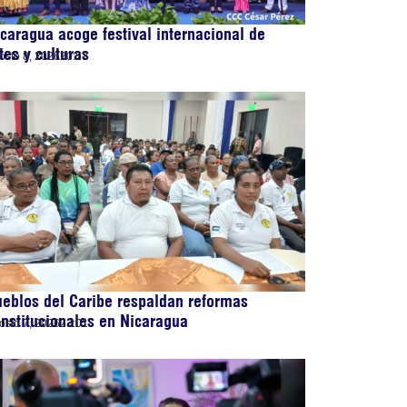
caragua acoge festival internacional de
tes y culturas
osto 8, 2026
20:53
eblos del Caribe respaldan reformas
nstitucionales en Nicaragua
osto 7, 2026
23:01