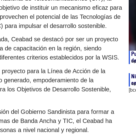
objetivo de instituir un mecanismo eficaz para
provechen el potencial de las Tecnologías de
 para impulsar el desarrollo sostenible.
ada, Ceabad se destacó por ser un proyecto
a de capacitación en la región, siendo
Pu
ferentes criterios establecidos por la WSIS.
d
ag
l proyecto para la Línea de Acción de la
Ni
to generado, empoderamiento de la
e
ag
a los Objetivos de Desarrollo Sostenible,
[bc
ión del Gobierno Sandinista para formar a
temas de Banda Ancha y TIC, el Ceabad ha
sonas a nivel nacional y regional.