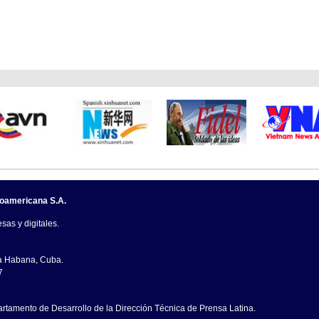
noamericana S.A.
sas y digitales.
La Habana, Cuba.
7
artamento de Desarrollo de la Dirección Técnica de Prensa Latina.