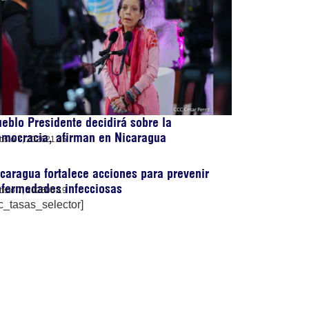
eblo Presidente decidirá sobre la
emocracia, afirman en Nicaragua
osto 7, 2026
21:35
caragua fortalece acciones para prevenir
nfermedades infecciosas
osto 7, 2026
06:19
c_tasas_selector]