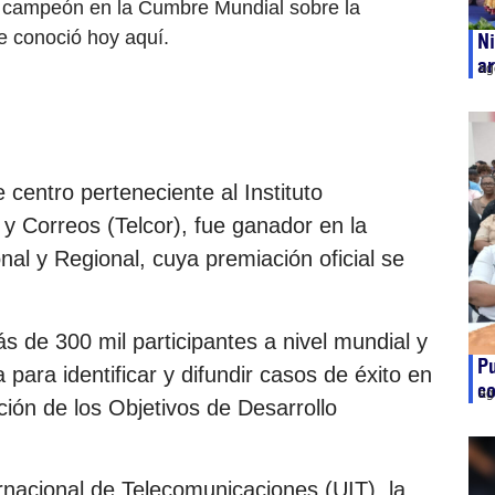
ó campeón en la Cumbre Mundial sobre la
e conoció hoy aquí.
Ni
ar
ag
 centro perteneciente al Instituto
 Correos (Telcor), fue ganador en la
al y Regional, cuya premiación oficial se
s de 300 mil participantes a nivel mundial y
Pu
 para identificar y difundir casos de éxito en
co
ag
ción de los Objetivos de Desarrollo
rnacional de Telecomunicaciones (UIT), la