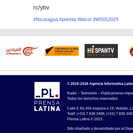
rc/ybv
#
Nicaragua
#
premio
#
telcor
#
WSIS2025
© 2016-2026 Agencia Informativa Lati
Radio – Televisión – Publicaciones impre
Todos los derechos reservados.
Calle E No.454 esquina a 19, Vedado, 
Teléf: (+53) 7 838 3496, (+53) 7 838 349
Prensa Latina © 2023 .
Sitio diseñado y desarrollado por el Dep