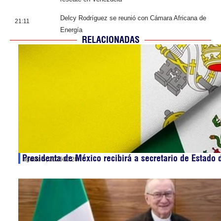
Delcy Rodríguez se reunió con Cámara Africana de
21:11
Energía
RELACIONADAS
Presidenta de México recibirá a secretario de Estado 
agosto 5, 2026
00:28