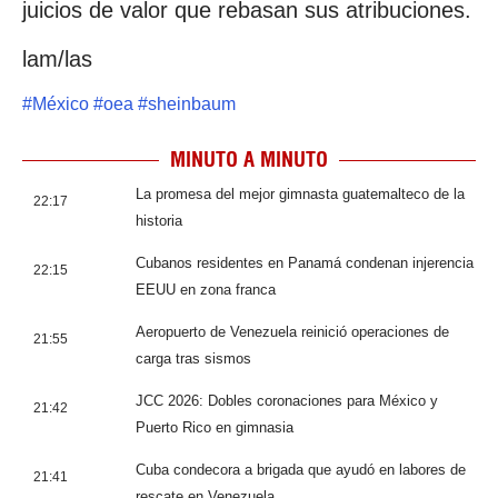
juicios de valor que rebasan sus atribuciones.
lam/las
#
México
#
oea
#
sheinbaum
MINUTO A MINUTO
La promesa del mejor gimnasta guatemalteco de la
22:17
historia
Cubanos residentes en Panamá condenan injerencia
22:15
EEUU en zona franca
Aeropuerto de Venezuela reinició operaciones de
21:55
carga tras sismos
JCC 2026: Dobles coronaciones para México y
21:42
Puerto Rico en gimnasia
Cuba condecora a brigada que ayudó en labores de
21:41
rescate en Venezuela