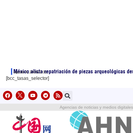
México alista repatriación de piezas arqueológicas d
agosto 4, 2026
21:01
[bcc_tasas_selector]
Agencias de noticias y medios digitales