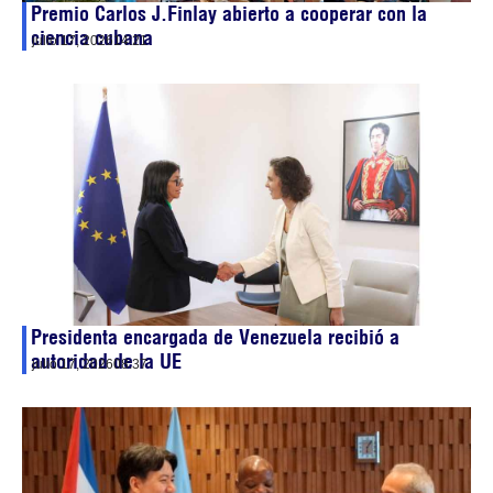
Premio Carlos J.Finlay abierto a cooperar con la
ciencia cubana
julio 17, 2026
14:21
Presidenta encargada de Venezuela recibió a
autoridad de la UE
julio 17, 2026
08:37