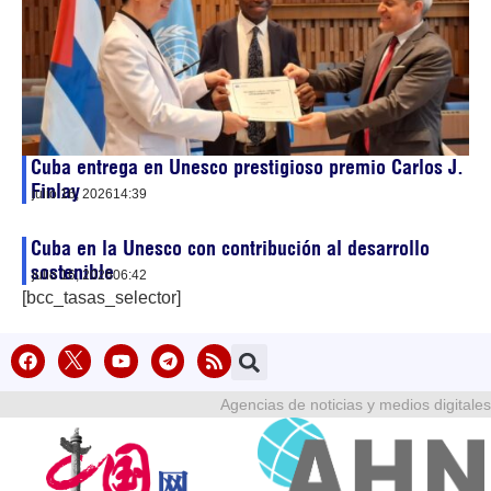
Cuba entrega en Unesco prestigioso premio Carlos J.
Finlay
julio 16, 2026
14:39
Cuba en la Unesco con contribución al desarrollo
sostenible
julio 16, 2026
06:42
[bcc_tasas_selector]
Agencias de noticias y medios digitales