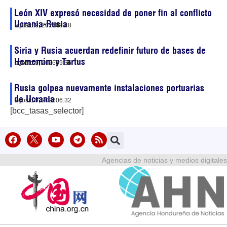
León XIV expresó necesidad de poner fin al conflicto
Ucrania-Rusia
agosto 9, 2026
09:48
Siria y Rusia acuerdan redefinir futuro de bases de
Hememim y Tartus
agosto 9, 2026
09:36
Rusia golpea nuevamente instalaciones portuarias
de Ucrania
agosto 9, 2026
06:32
[bcc_tasas_selector]
Agencias de noticias y medios digitales