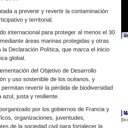
entada a prevenir y revertir la contaminación
cipativo y territorial.
o internacional para proteger al menos el 30
Un
ag
 mediante áreas marinas protegidas y otras
la Declaración Política, que marca el inicio
ca global.
lementación del Objetivo de Desarrollo
ión y uso sostenible de los océanos, y
ermitan revertir la pérdida de biodiversidad
zul, justa y resiliente.
organizado por los gobiernos de Francia y
Mé
ag
ficos, organizaciones, juventudes,
[bc
s de la sociedad civil para fortalecer la