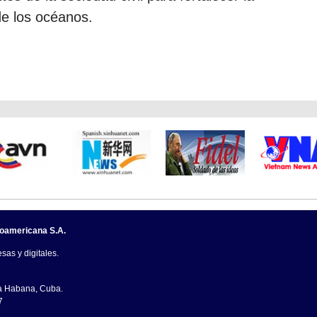
de los océanos.
noamericana S.A.
sas y digitales.
La Habana, Cuba.
7