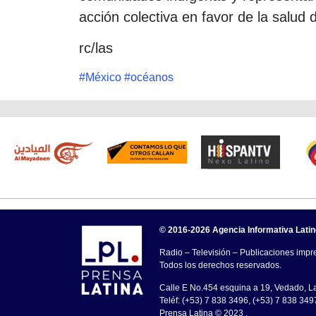
acción colectiva en favor de la salud 
rc/las
#
México
#
océanos
© 2016-2026 Agencia Informativa Lati
Radio – Televisión – Publicaciones impre
Todos los derechos reservados.
Calle E No.454 esquina a 19, Vedado, 
Teléf: (+53) 7 838 3496, (+53) 7 838 349
Prensa Latina © 2023 .