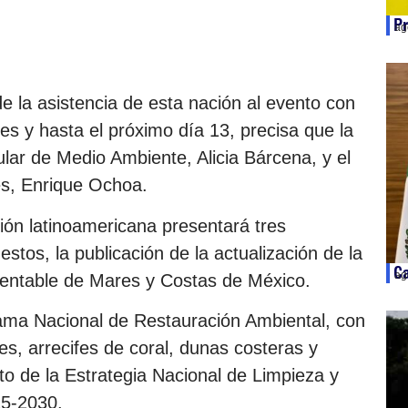
Pr
ag
 la asistencia de esta nación al evento con
es y hasta el próximo día 13, precisa que la
ular de Medio Ambiente, Alicia Bárcena, y el
es, Enrique Ochoa.
ión latinoamericana presentará tres
stos, la publicación de la actualización de la
Ca
ag
stentable de Mares y Costas de México.
ama Nacional de Restauración Ambiental, con
es, arrecifes de coral, dunas costeras y
to de la Estrategia Nacional de Limpieza y
25-2030.