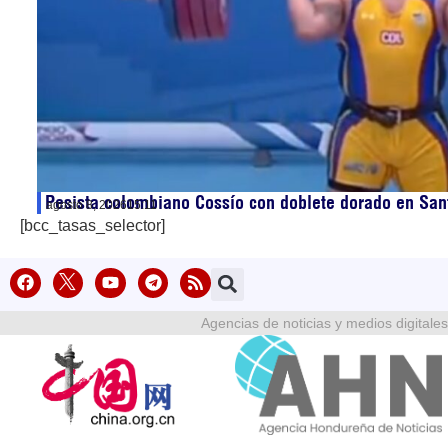
Pesista colombiano Cossío con doblete dorado en Sa
agosto 8, 2026
15:11
[bcc_tasas_selector]
Agencias de noticias y medios digitales