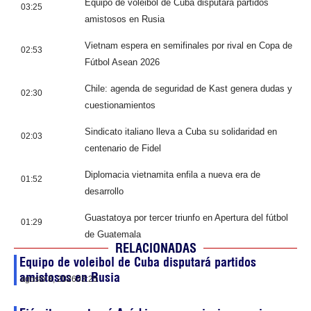
Equipo de voleibol de Cuba disputará partidos
03:25
amistosos en Rusia
Vietnam espera en semifinales por rival en Copa de
02:53
Fútbol Asean 2026
Chile: agenda de seguridad de Kast genera dudas y
02:30
cuestionamientos
Sindicato italiano lleva a Cuba su solidaridad en
02:03
centenario de Fidel
Diplomacia vietnamita enfila a nueva era de
01:52
desarrollo
Guastatoya por tercer triunfo en Apertura del fútbol
01:29
de Guatemala
RELACIONADAS
Equipo de voleibol de Cuba disputará partidos
amistosos en Rusia
agosto 8, 2026
03:25