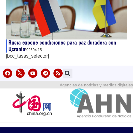
Rusia expone condiciones para paz duradera con
Ucrania
agosto 7, 2026
04:15
[bcc_tasas_selector]
Agencias de noticias y medios digitales