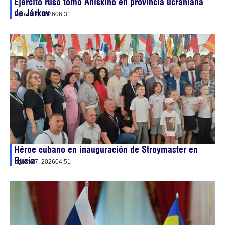
Ejército ruso tomó Anískino en provincia ucraniana
de Járkov
agosto 7, 2026
06:31
Héroe cubano en inauguración de Stroymaster en
Rusia
agosto 7, 2026
04:51