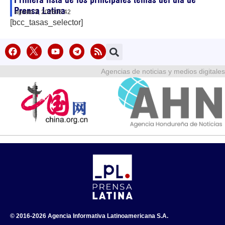
Prensa Latina
agosto 3, 2026
05:42
[bcc_tasas_selector]
Agencias de noticias y medios digitales
© 2016-2026 Agencia Informativa Latinoamericana S.A.