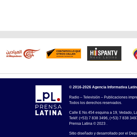
© 2016-2026 Agencia Informativa Lati
Radio – Televisión – Publicaciones impre
Todos los derechos reservados.
Calle E No.454 esquina a 19, Vedado, 
Teléf: (+53) 7 838 3496, (+53) 7 838 349
Prensa Latina © 2023 .
Sitio diseñado y desarrollado por el Dep