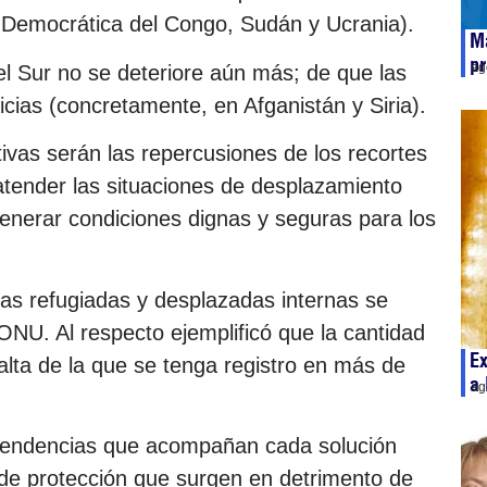
a Democrática del Congo, Sudán y Ucrania).
Má
pr
ag
l Sur no se deteriore aún más; de que las
icias (concretamente, en Afganistán y Siria).
vas serán las repercusiones de los recortes
atender las situaciones de desplazamiento
enerar condiciones dignas y seguras para los
nas refugiadas y desplazadas internas se
 ONU. Al respecto ejemplificó que la cantidad
Ex
 alta de la que se tenga registro en más de
a 
ag
s tendencias que acompañan cada solución
 de protección que surgen en detrimento de