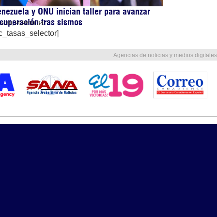
nezuela y ONU inician taller para avanzar
cuperación tras sismos
lio 30, 2026
10:34
c_tasas_selector]
Agencias de noticias y medios digitales