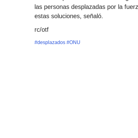
las personas desplazadas por la fuerza
estas soluciones, señaló.
rc/otf
#
desplazados
#
ONU