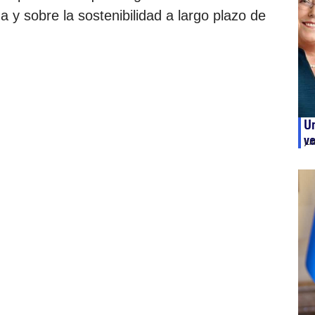
 y sobre la sostenibilidad a largo plazo de
Un
ve
ju