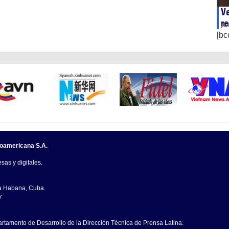
Ve
re
ju
[bc
noamericana S.A.
sas y digitales.
La Habana, Cuba.
7
artamento de Desarrollo de la Dirección Técnica de Prensa Latina.