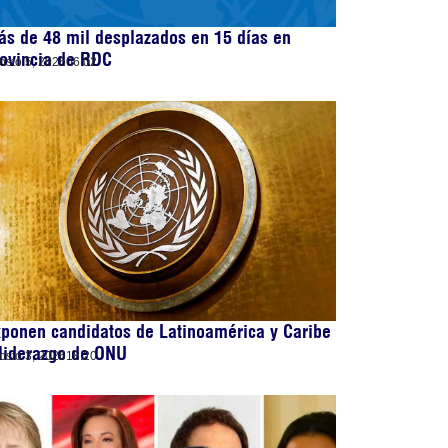
s de 48 mil desplazados en 15 días en
ovincia de RDC
osto 5, 2026
06:02
ponen candidatos de Latinoamérica y Caribe
liderazgo de ONU
osto 3, 2026
18:20