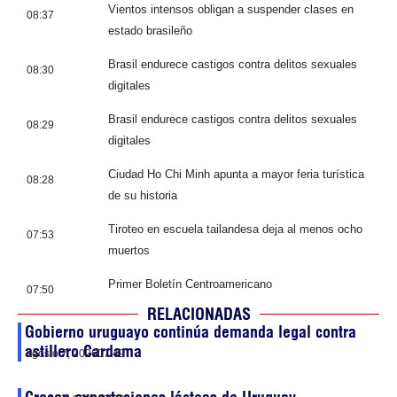
Vientos intensos obligan a suspender clases en
08:37
estado brasileño
Brasil endurece castigos contra delitos sexuales
08:30
digitales
Brasil endurece castigos contra delitos sexuales
08:29
digitales
Ciudad Ho Chi Minh apunta a mayor feria turística
08:28
de su historia
Tiroteo en escuela tailandesa deja al menos ocho
07:53
muertos
Primer Boletín Centroamericano
07:50
RELACIONADAS
Gobierno uruguayo continúa demanda legal contra
astillero Cardama
agosto 7, 2026
07:49