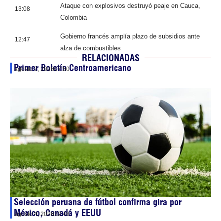
Ataque con explosivos destruyó peaje en Cauca,
13:08
Colombia
Gobierno francés amplía plazo de subsidios ante
12:47
alza de combustibles
RELACIONADAS
Primer Boletín Centroamericano
agosto 7, 2026
07:50
Selección peruana de fútbol confirma gira por
México, Canadá y EEUU
agosto 4, 2026
22:48