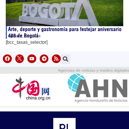
Arte, deporte y gastronomía para festejar aniversario
488 de Bogotá
agosto 1, 2026
17:24
[bcc_tasas_selector]
Agencias de noticias y medios digitales