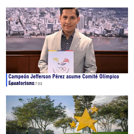
Campeón Jefferson Pérez asume Comité Olímpico
Ecuatoriano
agosto 3, 2026
17:03