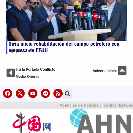
Siria inicia rehabilitación del campo petrolero con
empresa de EEUU
agosto 5, 2026
11:09
Ir a la Portada Conflicto
Volver al Inicio
Medio-Oriente
Agencias de noticias y medios digitales