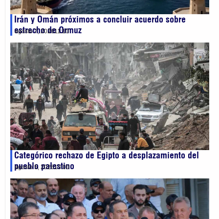
Irán y Omán próximos a concluir acuerdo sobre
estrecho de Ormuz
agosto 7, 2026
11:10
Categórico rechazo de Egipto a desplazamiento del
pueblo palestino
agosto 5, 2026
13:00